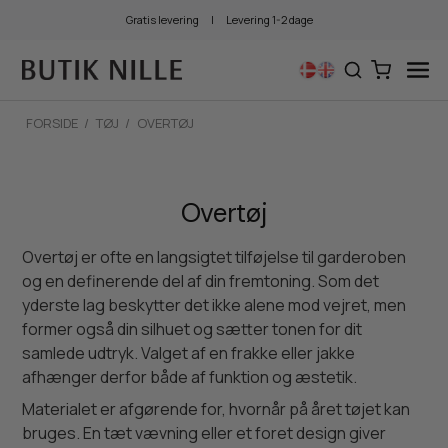
Gratis levering
|
Levering 1-2 dage
FORSIDE
/
TØJ
/
OVERTØJ
Overtøj
Overtøj er ofte en langsigtet tilføjelse til garderoben
og en definerende del af din fremtoning. Som det
yderste lag beskytter det ikke alene mod vejret, men
former også din silhuet og sætter tonen for dit
samlede udtryk. Valget af en frakke eller jakke
afhænger derfor både af funktion og æstetik.
Materialet er afgørende for, hvornår på året tøjet kan
bruges. En tæt vævning eller et foret design giver