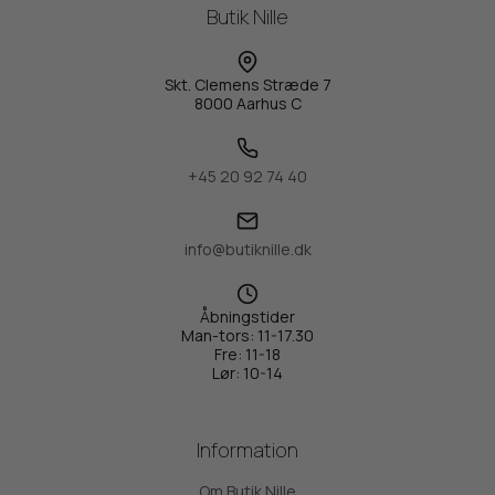
Butik Nille
Skt. Clemens Stræde 7
8000 Aarhus C
+45 20 92 74 40
info@butiknille.dk
Åbningstider
Man-tors: 11-17.30
Fre: 11-18
Lør: 10-14
Information
Om Butik Nille