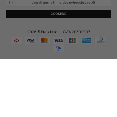
Jeg vil gerne tilmeldes nyhedsbrevet
GODKEND
2026 © Butik Nille | CVR: 20592907