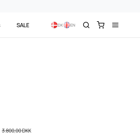
s
SALE
DK
EN
3.800,00 DKK