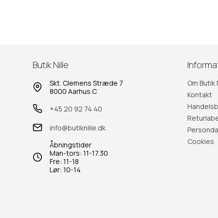
Butik Nille
Informa
Skt. Clemens Stræde 7
Om Butik N
8000 Aarhus C
Kontakt
Handelsb
+45 20 92 74 40
Returlabe
info@butiknille.dk
Persondat
Cookies
Åbningstider
Man-tors: 11-17.30
Fre: 11-18
Lør: 10-14